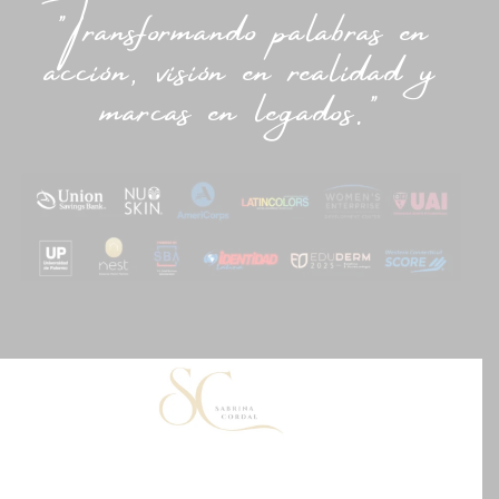
"Transformando palabras en
acción, visión en realidad y
marcas en legados."