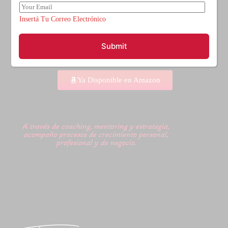
E
m
Insertá Tu Correo Electrónico
a
i
l
Submit
*
Ya Disponible en Amazon
A través de coaching, mentoring y estrategia,
acompaño procesos de crecimiento personal,
profesional y de negocio.