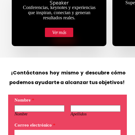
Speaker
Super
Conferencias, keynotes y experiencias
que inspiran, conectan y generan
resultados reales.
Ver más
¡Contáctanos hoy mismo y descubre cómo
podemos ayudarte a alcanzar tus objetivos!
Nombre
*
Nombre
Apellidos
Correo electrónico
*