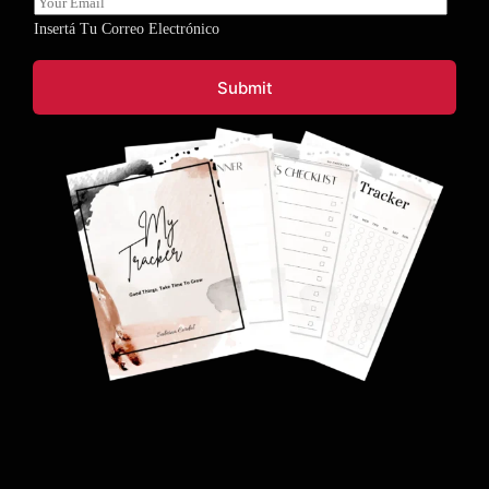
m
Insertá Tu Correo Electrónico
a
i
l
Submit
*