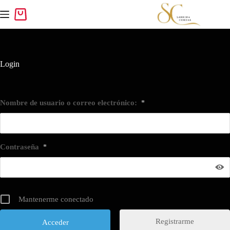
Login
Nombre de usuario o correo electrónico:
*
Contraseña
*
Mantenerme conectado
Registrarme