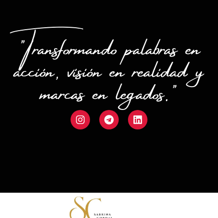
"Transformando palabras en
acción, visión en realidad y
marcas en legados."