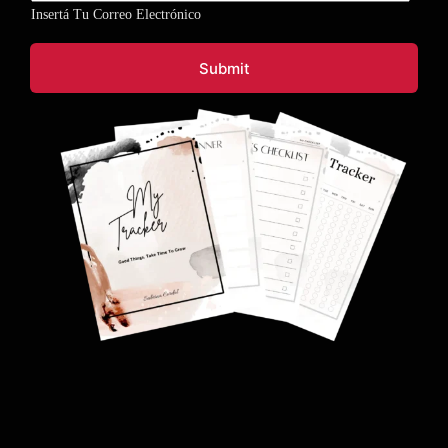
m
a
Insertá Tu Correo Electrónico
a
i
i
l
l
*
Submit
*