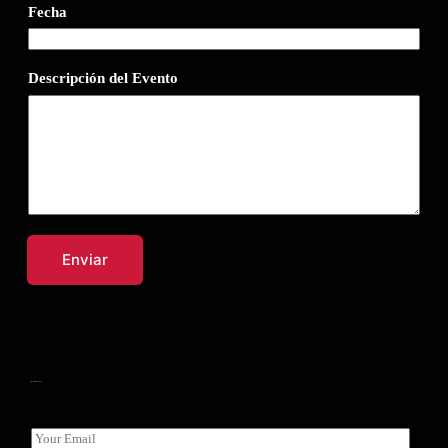
Fecha
Descripción del Evento
Enviar
Descarga
gratis
las plantillas de Tracker de Hábitos
E
E
m