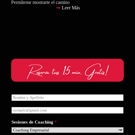
Permíteme mostrarte el camino
Leer Más
Reserva tus 15 min. Gratis!
N
o
m
E
b
m
r
a
e
Sesiones de Coaching
*
i
y
l
A
*