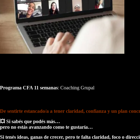
Programa CFA 11 semanas
: Coaching Grupal
De sentirte estancado/a a tener claridad, confianza y un plan conc
💥 Si sabés que podés más…
pero no estás avanzando como te gustaría…
Si tenés ideas, ganas de crecer, pero te falta claridad, foco o direc