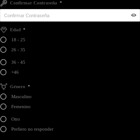
Confirmar Contraseña
*
Edad
*
18 - 25
26 - 35
36 - 45
+46
Género
*
Masculino
Femenino
Otro
Prefiero no responder