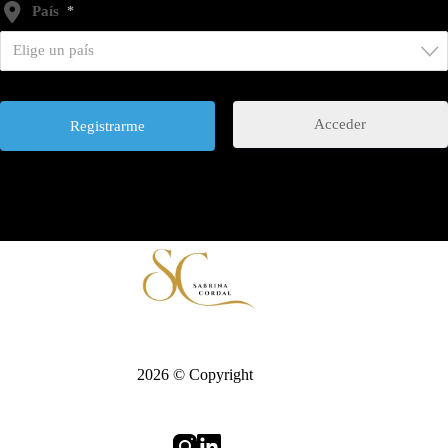
País
*
Elige un país
Acceder
2026 © Copyright